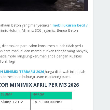
usahaan Beton yang menyediakan
mobil ukuran kecil /
nimix Holcim, Minimix SCG Jayamix, Benua Beton
i, diharapkan para calon konsumen sudah tidak perlu
gan cara manual dan membutuhkan tenaga yang banyak,
mada mobil langsung kerumah anda dengan Kualitas
olah lagi.
N MINIMIX TERBARU 2026
harga di bawah ini adalah
nfo pemesanan hubungi team marketing Kami.
COR MINIMIX
PER M3
APRIL
2026
SLUMP
HARGA
Slump 12 ± 2
Rp. 1. 300.000/m3