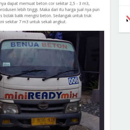
anya dapat memuat beton cor sekitar 2,5 - 3 m3,
rodusen lebih tinggi. Maka dari itu harga jual nya pun
us bolak balik mengisi beton. Sedangak untuk truk
ni sekitar 7 m3 untuk sekali angkut.