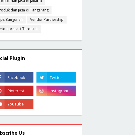
roduk dan Jasa di Jakarta
roduk dan Jasa di Tangerang
ips Bangunan
Vendor Partnership
eton precast Terdekat
cial Plugin
bscribe Us