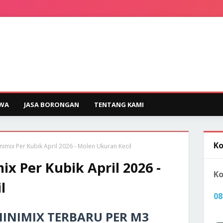
EWA
JASA BORONGAN
TENTANG KAMI
Ko
imix Per Kubik April 2026 - Molen Ukuran Kecil
x Per Kubik April 2026 -
Ko
l
08
INIMIX TERBARU PER M3