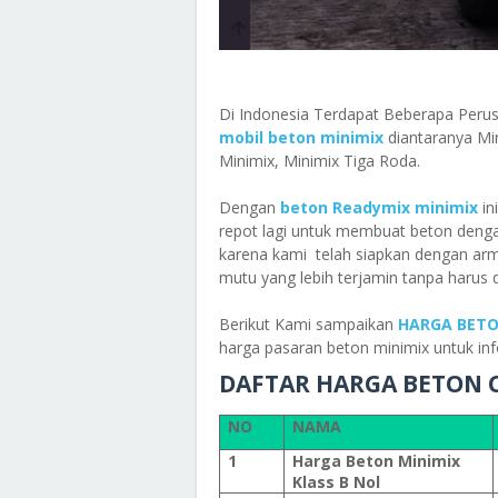
Di Indonesia Terdapat Beberapa Per
mobil beton minimix
diantaranya Mi
Minimix, Minimix Tiga Roda.
Dengan
beton Readymix minimix
in
repot lagi untuk membuat beton den
karena kami telah siapkan dengan ar
mutu yang lebih terjamin tanpa harus di
Berikut Kami sampaikan
HARGA BETO
harga pasaran beton minimix untuk i
DAFTAR HARGA BETON 
NO
NAMA
1
Harga Beton Minimix
Klass B Nol