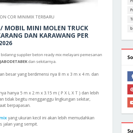
P
P
ON COR MINIMIX TERBARU
T
/ MOBIL MINI MOLEN TRUCK
b
IKARANG DAN KARAWANG PER
2026
 bidanng supplier beton ready mix melayani pemesanan
So
JABODETABEK
dan sekitarnya.
n besar yang berdimensi nya 8 m x 3 m x 4 m. dan
nya hanya 5 m x 2 m x 3.15 m ( P X L X T ) dan lebih
dan tidak begitu mengganggu lingkungan sekitar,
aat berpapasan.
imix
yang ukuran kecil ini akan lebih memudahkan
 jalan yang sempit.
Su