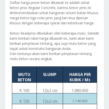
Daftar harga pionir beton dibawah ini adalah untuk
beton jenis Regular Concrete, karena beton jenis ini
direkomendasikan untuk bangunan umum bukan khusus.
Harga beton tiga roda jenis yang lain bisa dipesan
khusus dengan beberapa syarat dan ketentuan harga.
Beton Readymix dibedakan oleh beberapa mutu. Setelah
kami berikan tabel harga dibawah ini, nanti akan kami
berikan penjelasan tentang, apa saja mutu beton yang
tepat untuk konstruksi bangunan Anda.
Dan tentunya akan kami berikan penjelasan tentang
mutu beton secara singkat.
MUTU
SLUMP
HARGA PER
BETON
KUBIK / M
3
K 100
12
±
2 cm
1.080.000
K 150
12
±
2 cm
1.140.000