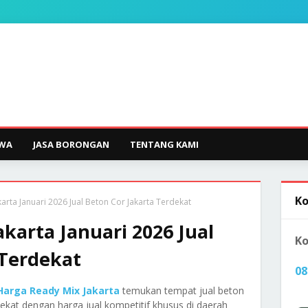
EWA
JASA BORONGAN
TENTANG KAMI
Ko
arta Januari 2026 Jual Beton Cor Jakarta Terdekat
karta Januari 2026 Jual
Ko
 Terdekat
08
Harga Ready Mix Jakarta
temukan tempat jual beton
kat dengan harga jual kompetitif khusus di daerah