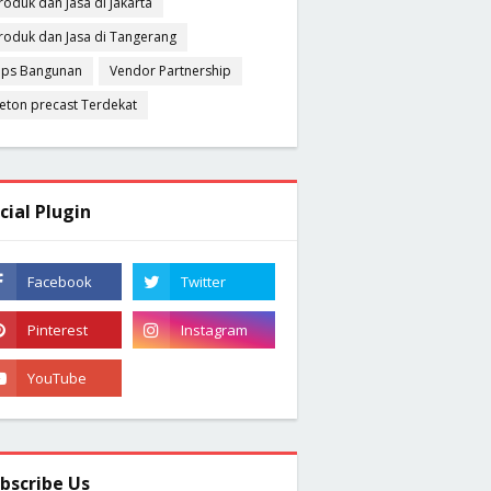
roduk dan Jasa di Jakarta
roduk dan Jasa di Tangerang
ips Bangunan
Vendor Partnership
eton precast Terdekat
cial Plugin
bscribe Us