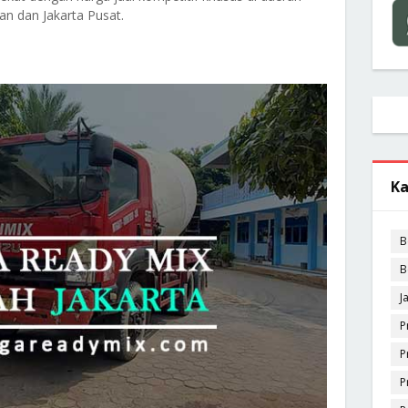
tan dan Jakarta Pusat.
Ka
B
B
J
P
P
P