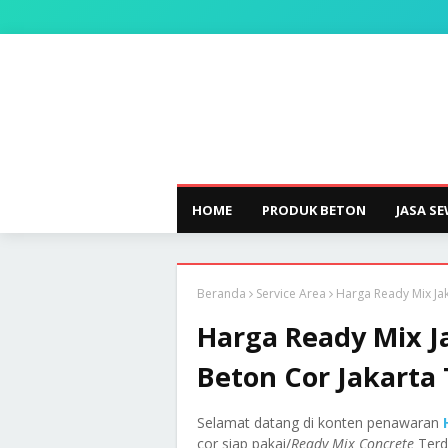
HOME
PRODUK BETON
JASA S
Beranda
Service Area
Harga Ready Mix Jak
Harga Ready Mix Ja
Beton Cor Jakarta
Selamat datang di konten penawaran
cor siap pakai/
Ready Mix Concrete
Terde