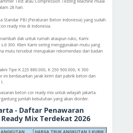
 Hammer Test atau Compression Testing Machine mulai
alam 28 hari.
a Standar PBI (Peraturan Beton Indonesia) yang sudah
on ready mix di Indonesia.
 menambah dak untuk rumah ataupun ruko, Kami
 s.d 300. Klien Kami sering menggunakan mutu yang
na mutu tersebut merupakan rekomendasi dari badan
kni Tipe K 225 880.000, K 250 900.000, K 300
r ini berdasarkan jarak kirim dari pabrik beton dan
1.
pasaran beton cor ready mix untuk wilayah Jakarta.
rgantung jumlah kebutuhan yang akan diorder.
arta - Daftar Penawaran
r Ready Mix Terdekat 2026
 ANGKUTAN
HARGA TRUK ANGKUTAN 3 KUBIK